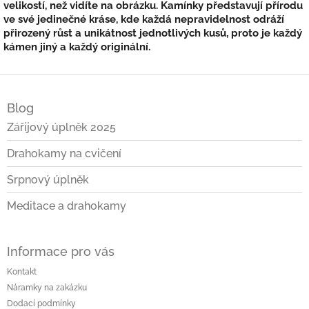
velikostí, než vidíte na obrázku. Kamínky představují přírodu
ve své jedinečné kráse, kde každá nepravidelnost odráží
přirozený růst a unikátnost jednotlivých kusů, proto je každý
kámen jiný a každý originální.
Z
á
Blog
p
a
Zářijový úplněk 2025
t
Drahokamy na cvičení
í
Srpnový úplněk
Meditace a drahokamy
Informace pro vás
Kontakt
Náramky na zakázku
Dodací podmínky