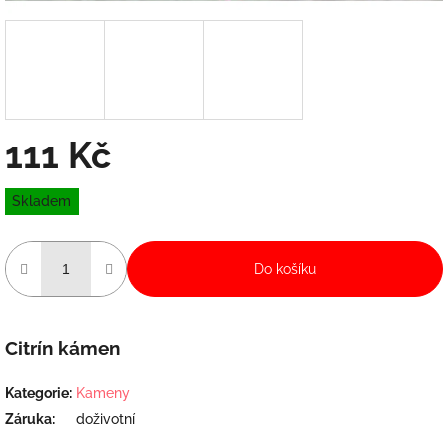
111 Kč
Měrná
Skladem
cena:
Do košíku
Citrín kámen
Kategorie
:
Kameny
Záruka
:
doživotní