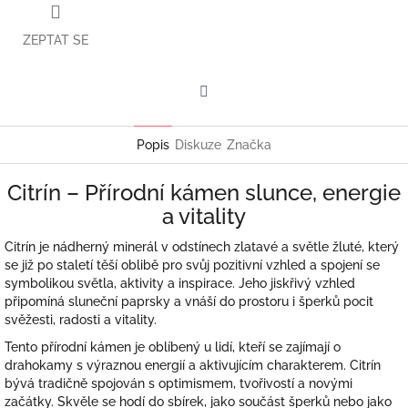
ZEPTAT SE
Facebook
Popis
Diskuze
Značka
Citrín – Přírodní kámen slunce, energie
a vitality
Citrín je nádherný minerál v odstínech zlatavé a světle žluté, který
se již po staletí těší oblibě pro svůj pozitivní vzhled a spojení se
symbolikou světla, aktivity a inspirace. Jeho jiskřivý vzhled
připomíná sluneční paprsky a vnáší do prostoru i šperků pocit
svěžesti, radosti a vitality.
Tento přírodní kámen je oblíbený u lidí, kteří se zajímají o
drahokamy s výraznou energií a aktivujícím charakterem. Citrín
bývá tradičně spojován s optimismem, tvořivostí a novými
začátky. Skvěle se hodí do sbírek, jako součást šperků nebo jako