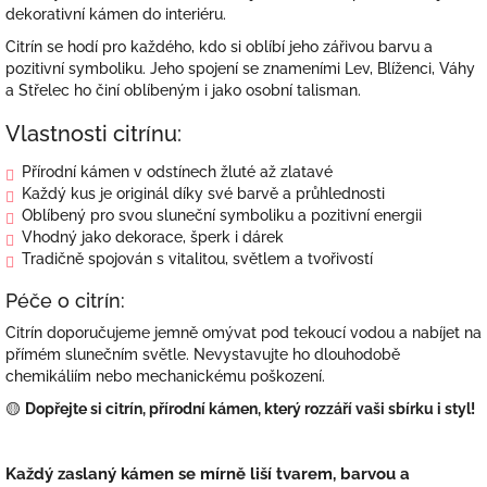
dekorativní kámen do interiéru.
Citrín se hodí pro každého, kdo si oblíbí jeho zářivou barvu a
pozitivní symboliku. Jeho spojení se znameními Lev, Blíženci, Váhy
a Střelec ho činí oblíbeným i jako osobní talisman.
Vlastnosti citrínu:
Přírodní kámen v odstínech žluté až zlatavé
Každý kus je originál díky své barvě a průhlednosti
Oblíbený pro svou sluneční symboliku a pozitivní energii
Vhodný jako dekorace, šperk i dárek
Tradičně spojován s vitalitou, světlem a tvořivostí
Péče o citrín:
Citrín doporučujeme jemně omývat pod tekoucí vodou a nabíjet na
přímém slunečním světle. Nevystavujte ho dlouhodobě
chemikáliím nebo mechanickému poškození.
🟡
Dopřejte si citrín, přírodní kámen, který rozzáří vaši sbírku i styl!
Každý zaslaný kámen se mírně liší tvarem, barvou a