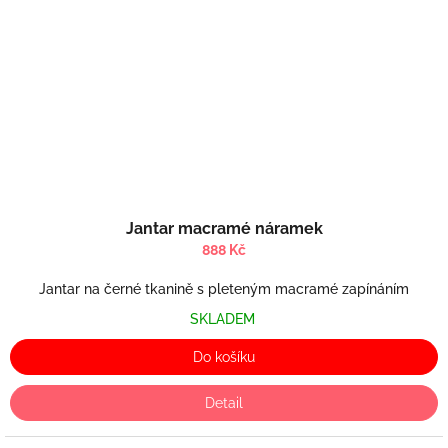
Jantar macramé náramek
888 Kč
Jantar na černé tkanině s pleteným macramé zapínáním
SKLADEM
Do košíku
Detail