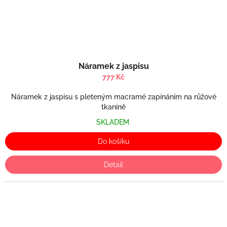
Náramek z jaspisu
777 Kč
Náramek z jaspisu s pleteným macramé zapínáním na růžové
tkanině
SKLADEM
Do košíku
Detail