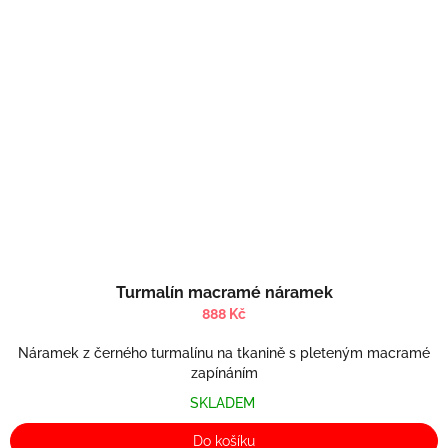
Turmalín macramé náramek
888 Kč
Náramek z černého turmalínu na tkanině s pleteným macramé
zapínáním
SKLADEM
Do košíku