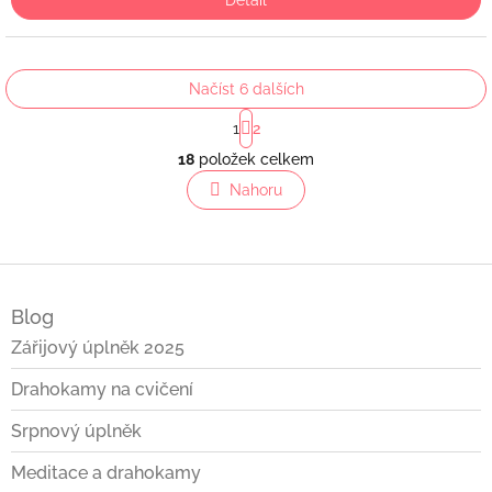
Detail
Načíst 6 dalších
S
1
2
t
O
r
18
položek celkem
v
á
l
Nahoru
n
á
k
o
d
v
a
á
c
Z
n
í
á
í
p
Blog
p
r
a
Zářijový úplněk 2025
v
t
k
Drahokamy na cvičení
í
y
v
Srpnový úplněk
ý
p
Meditace a drahokamy
i