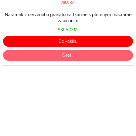
888 Kč
Náramek z červeného granátu na tkanině s pleteným macramé
zapínáním
SKLADEM
Do košíku
Detail