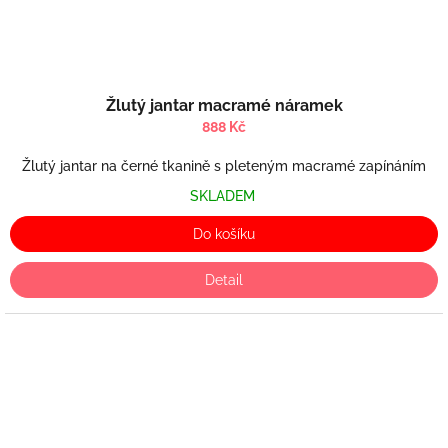
Žlutý jantar macramé náramek
888 Kč
Žlutý jantar na černé tkanině s pleteným macramé zapínáním
SKLADEM
Do košíku
Detail