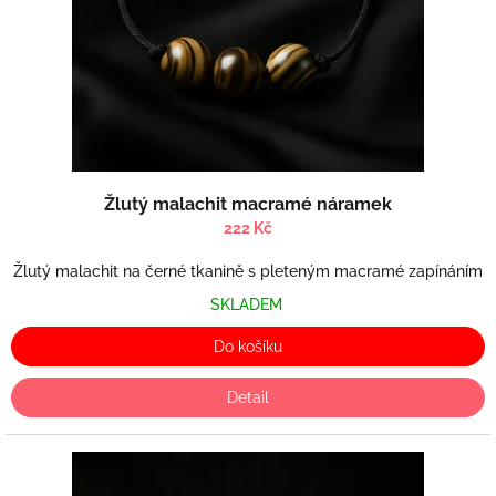
d
u
k
t
ů
Žlutý malachit macramé náramek
222 Kč
Žlutý malachit na černé tkanině s pleteným macramé zapínáním
SKLADEM
Do košíku
Detail