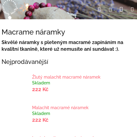
Přejít
Nák
Hledat
Přihlášení
na
obsah
koší
Macrame náramky
Skvělé náramky s pleteným macramé zapínáním na
kvalitní tkanině, které už nemusíte ani sundávat :).
Nejprodávanější
Žlutý malachit macramé náramek
Skladem
222 Kč
Malachit macramé náramek
Skladem
222 Kč