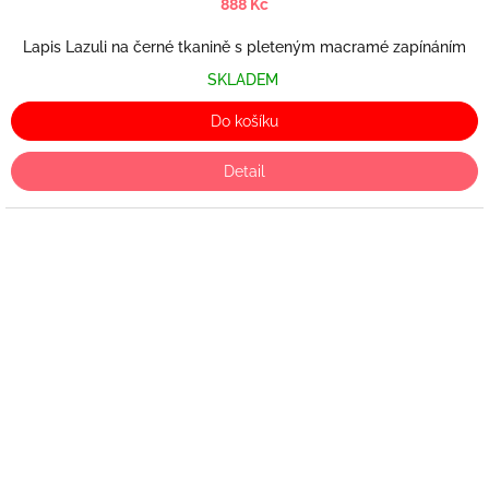
888 Kč
Lapis Lazuli na černé tkanině s pleteným macramé zapínáním
SKLADEM
Do košíku
Detail