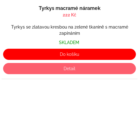
Tyrkys macramé náramek
222 Kč
Tyrkys se zlatavou kresbou na zelené tkanině s macramé
zapínáním
SKLADEM
Do košíku
Detail