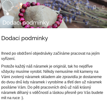
Přejít
Nák
Hledat
Přihlášení
na
obsah
koší
Dodací podmínky
Dodací podmínky
Ihned po obdržení objednávky začínáme pracovat na jejím
vyřízení.
Protože každý náš náramek je originál, tak ho nejdříve
vždycky musíme vyrobit. Někdy nemusíme mít kameny na
Vámi zvolený náramek skladem ale zpravidla je dostaneme
do dvou dnů kdy náramek i vyrobíme a třetí den už náramek
posíláme Vám. Do pěti pracovních dnů už náš krásný
náramek dělaný s vděčností a láskou přesně pro Vás budete
mít na ruce :).