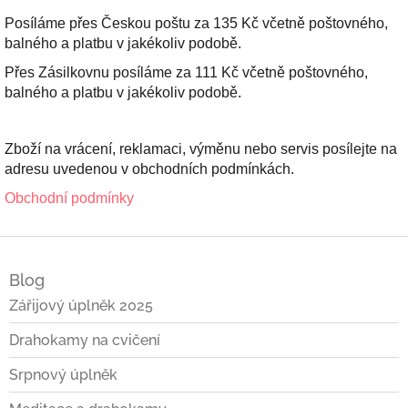
Posíláme přes Českou poštu za 135 Kč včetně poštovného,
balného a platbu v jakékoliv podobě.
Přes Zásilkovnu posíláme za 111 Kč včetně poštovného,
balného a platbu v jakékoliv podobě.
Zboží na vrácení, reklamaci, výměnu nebo servis posílejte na
adresu uvedenou v obchodních podmínkách.
Obchodní podmínky
Z
á
Blog
p
a
Zářijový úplněk 2025
t
Drahokamy na cvičení
í
Srpnový úplněk