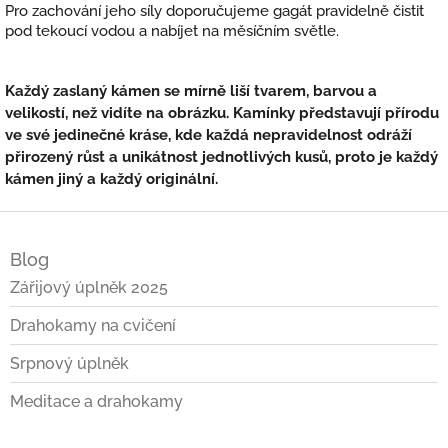
Pro zachování jeho síly doporučujeme gagát pravidelně čistit
pod tekoucí vodou a nabíjet na měsíčním světle.
Každý zaslaný kámen se mírně liší tvarem, barvou a
velikostí, než vidíte na obrázku. Kamínky představují přírodu
ve své jedinečné kráse, kde každá nepravidelnost odráží
přirozený růst a unikátnost jednotlivých kusů, proto je každý
kámen jiný a každý originální.
Z
á
Blog
p
a
Zářijový úplněk 2025
t
Drahokamy na cvičení
í
Srpnový úplněk
Meditace a drahokamy