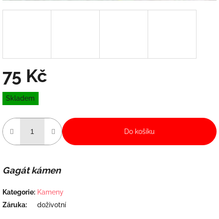
75 Kč
Měrná
Skladem
cena:
Do košíku
Gagát kámen
Kategorie
:
Kameny
Záruka
:
doživotní