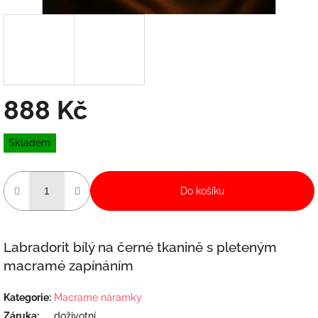
888 Kč
Měrná
Skladem
cena:
Do košíku
Labradorit bílý na černé tkanině s pleteným
macramé zapínáním
Kategorie
:
Macrame náramky
Záruka
:
doživotní