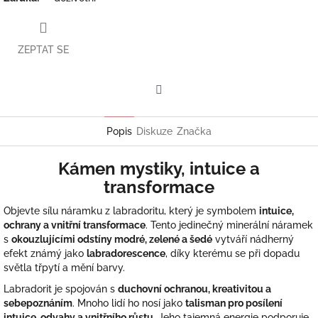
ZEPTAT SE
Facebook
Popis
Diskuze
Značka
Kámen mystiky, intuice a
transformace
Objevte sílu náramku z labradoritu, který je symbolem
intuice,
ochrany a vnitřní transformace
. Tento jedinečný minerální náramek
s
okouzlujícími odstíny modré, zelené a šedé
vytváří nádherný
efekt známý jako
labradorescence
, díky kterému se při dopadu
světla třpytí a mění barvy.
Labradorit je spojován s
duchovní ochranou, kreativitou a
sebepoznáním
. Mnoho lidí ho nosí jako
talisman pro posílení
intuice, odvahy a vnitřního růstu
. Jeho tajemná energie podporuje