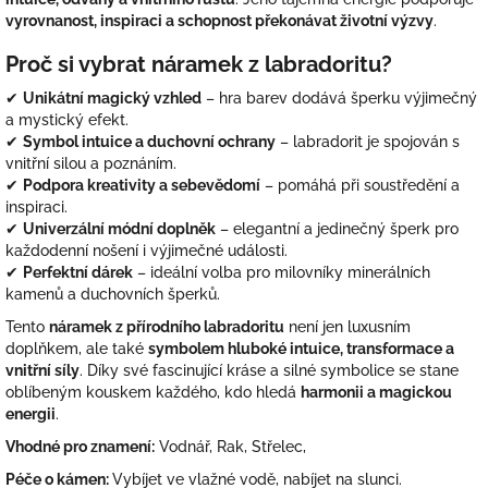
vyrovnanost, inspiraci a schopnost překonávat životní výzvy
.
Proč si vybrat náramek z labradoritu?
✔
Unikátní magický vzhled
– hra barev dodává šperku výjimečný
a mystický efekt.
✔
Symbol intuice a duchovní ochrany
– labradorit je spojován s
vnitřní silou a poznáním.
✔
Podpora kreativity a sebevědomí
– pomáhá při soustředění a
inspiraci.
✔
Univerzální módní doplněk
– elegantní a jedinečný šperk pro
každodenní nošení i výjimečné události.
✔
Perfektní dárek
– ideální volba pro milovníky minerálních
kamenů a duchovních šperků.
Tento
náramek z přírodního labradoritu
není jen luxusním
doplňkem, ale také
symbolem hluboké intuice, transformace a
vnitřní síly
. Díky své fascinující kráse a silné symbolice se stane
oblíbeným kouskem každého, kdo hledá
harmonii a magickou
energii
.
Vhodné pro znamení:
Vodnář, Rak, Střelec,
Péče o kámen:
Vybíjet ve vlažné vodě, nabíjet na slunci.