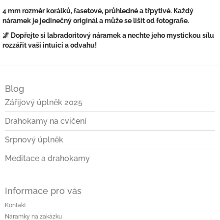
4 mm rozměr korálků, fasetové, průhledné a třpytivé. Každý
náramek je jedinečný originál a může se lišit od fotografie.
🌌 Dopřejte si labradoritový náramek a nechte jeho mystickou sílu
rozzářit vaši intuici a odvahu!
Z
á
Blog
p
a
Zářijový úplněk 2025
t
Drahokamy na cvičení
í
Srpnový úplněk
Meditace a drahokamy
Informace pro vás
Kontakt
Náramky na zakázku