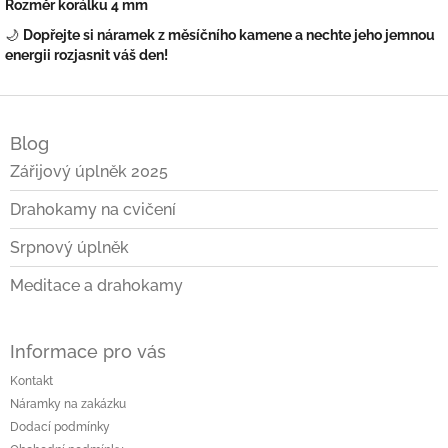
Rozměr korálku 4 mm
🌙
Dopřejte si náramek z měsíčního kamene a nechte jeho jemnou
energii rozjasnit váš den!
Z
á
Blog
p
a
Zářijový úplněk 2025
t
Drahokamy na cvičení
í
Srpnový úplněk
Meditace a drahokamy
Informace pro vás
Kontakt
Náramky na zakázku
Dodací podmínky