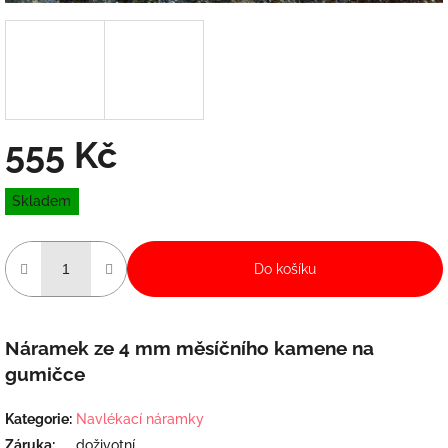
555 Kč
Měrná
Skladem
cena:
Do košíku
Náramek ze 4 mm měsíčního kamene na
gumičce
Kategorie
:
Navlékací náramky
Záruka
:
doživotní