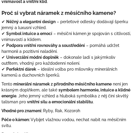
vnímavost a vnitřní klid
.
Proč si vybrat náramek z měsíčního kamene?
✔
Něžný a elegantní design
– perleťové odlesky dodávají šperku
jemný a luxusní vzhled.
✔
Symbol intuice a emocí
– měsíční kámen je spojován s citlivostí,
vnímavostí a klidem.
✔
Podpora vnitřní rovnováhy a soustředění
– pomáhá udržet
harmonii a pozitivní naladění.
✔
Univerzální módní doplněk
– dokonale ladí s jakýmkoliv
outfitem, vhodný pro každodenní nošení.
✔
Perfektní dárek
– ideální volba pro milovníky minerálních
kamenů a duchovních šperků.
Tento
minerální náramek z přírodního měsíčního kamene
není jen
krásným doplňkem, ale také
symbolem harmonie, intuice a klidné
energie
. Jeho jemný vzhled a hluboká symbolika z něj činí skvělý
talisman pro
vnitřní sílu a emocionální stabilitu
.
Vhodné pro znamení:
Ryby, Rak, Kozoroh
Péče o kámen:
Vybíjet vlažnou vodou, nechat nabít na měsíčním
svitu.