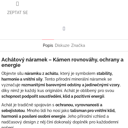
ZEPTAT SE
Facebook
Popis
Diskuze
Značka
Achátový náramek – Kámen rovnováhy, ochrany a
energie
Objevte sílu
náramku z achátu
, který je symbolem
stability,
harmonie a vnitřní síly
. Tento přírodní minerální náramek se
vyznačuje
rozmanitými barevnými odstíny a jedinečnými vzory
,
díky nimž je každý kus originální. Achát je oblíbený pro svou
schopnost podpořit soustředění, klid a pozitivní energii
.
Achát je tradičně spojován s
ochranou, vyrovnaností a
sebejistotou
. Mnoho lidí ho nosí jako
talisman pro vnitřní klid,
harmonii a posílení osobní energie
. Jeho přírodní vzhled a
nadčasový design z něj činí dokonalý doplněk pro každodenní
nošení.