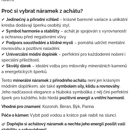
Proč si vybrat náramek z achátu?
✔
Jedinečný a přírodní vzhled
– krásné barevné variace a unikátní
kresba dodávají šperku osobitý styl.
✔
Symbol harmonie a stability
– achát je spojován s vyrovnaností
a ochranou před negativními vlivy.
✔
Podpora soustředění a klidné mysli
– pomáhá udržet mentální
rovnováhu a pozitivní naladění.
✔
Univerzální módní doplněk
– perfektní pro každodenní nošení i
speciální příležitosti.
✔
Skvělý dárek
– ideální volba pro milovníky minerálních kamenů
a energetických šperků.
Tento
minerální náramek z přírodního achátu
není jen krásným
módním doplňkem, ale také
symbolem síly, klidu a rovnováhy
.
Jeho nadčasová elegance a hluboká symbolika z něj činí perfektní
šperk pro každého, kdo hledá
pozitivní energii a vnitřní harmonii
.
Vhodné pro znamení:
Kozoroh, Beran, Býk, Panna
Péče o kámen:
Vybít pod vodou a krátce pak nabít na slunci.
🌿
Dopřejte si achátový náramek a nechte jeho energii posílit vaši
stabilitu a sebevědomí!