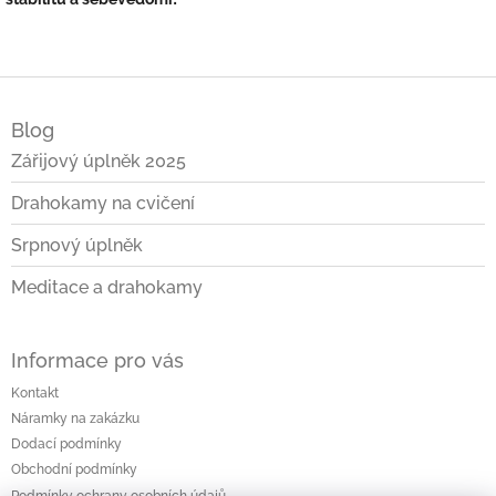
Z
á
Blog
p
a
Zářijový úplněk 2025
t
Drahokamy na cvičení
í
Srpnový úplněk
Meditace a drahokamy
Informace pro vás
Kontakt
Náramky na zakázku
Dodací podmínky
Obchodní podmínky
Podmínky ochrany osobních údajů