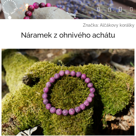
Přejít
Nák
Hledat
Přihlášení
na
obsah
koší
Značka:
Alčákovy korálky
Náramek z ohnivého achátu