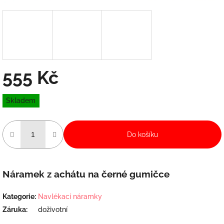
555 Kč
Měrná
Skladem
cena:
Do košíku
Náramek z achátu na černé gumičce
Kategorie
:
Navlékací náramky
Záruka
:
doživotní