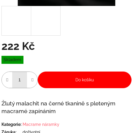
222 Kč
Měrná
Skladem
cena:
Do košíku
Žlutý malachit na černé tkanině s pleteným
macramé zapínáním
Kategorie
:
Macrame náramky
Záruka
:
doživotní