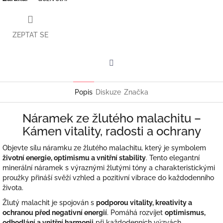
ZEPTAT SE
Facebook
Popis
Diskuze
Značka
Náramek ze žlutého malachitu –
Kámen vitality, radosti a ochrany
Objevte sílu náramku ze žlutého malachitu, který je symbolem
životní energie, optimismu a vnitřní stability
. Tento elegantní
minerální náramek s výraznými žlutými tóny a charakteristickými
proužky přináší svěží vzhled a pozitivní vibrace do každodenního
života.
Žlutý malachit je spojován s
podporou vitality, kreativity a
ochranou před negativní energií
. Pomáhá rozvíjet
optimismus,
odhodlání a vnitřní harmonii
při každodenních výzvách.