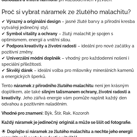
Proč si vybrat náramek ze žlutého malachitu?
✔
Výrazný a originální design
– jasné žluté barvy a přírodní kresba
vytvářejí jedinečný styl.
✔
Symbol vitality a ochrany
– žlutý malachit je spojen s
optimismem, energií a vnitřní silou.
✔
Podpora kreativity a životní radosti
– ideální pro nové začátky a
pozitivní změny.
✔
Univerzální módní doplněk
– vhodný pro každodenní nošení i
speciální příležitosti.
✔
Skvělý dárek
– ideální volba pro milovníky minerálních kamenů
a energických šperků.
Tento
náramek z přírodního žlutého malachitu
není jen krásným
doplňkem, ale také
silným talismanem ochrany, životní radosti a
kreativity
. Jeho zářivá energie vám pomůže naplnit každý den
odvahou a pozitivním naladěním.
Vhodné pro znamení:
Býk, Štír, Rak, Kozoroh
Každý náramek je jedinečný originál a může se lišit od fotografie.
🌟
Dopřejte si náramek ze žlutého malachitu a nechte jeho energii