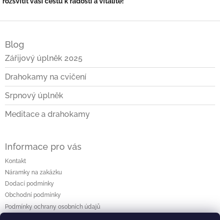
rozsvítit vaši cestu k radosti a vitalitě!
Z
á
Blog
p
a
Zářijový úplněk 2025
t
Drahokamy na cvičení
í
Srpnový úplněk
Meditace a drahokamy
Informace pro vás
Kontakt
Náramky na zakázku
Dodací podmínky
Obchodní podmínky
Podmínky ochrany osobních údajů