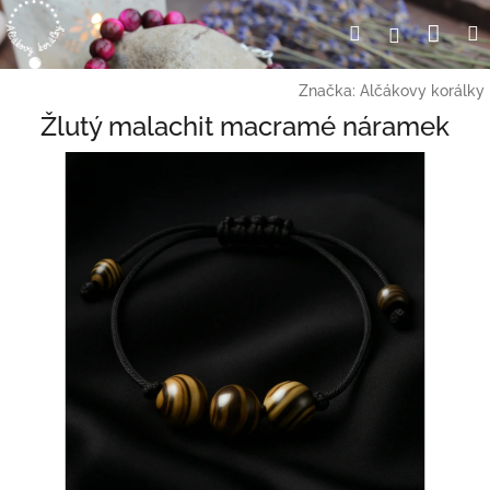
Přejít
Nák
Hledat
Přihlášení
na
obsah
koší
Značka:
Alčákovy korálky
Žlutý malachit macramé náramek