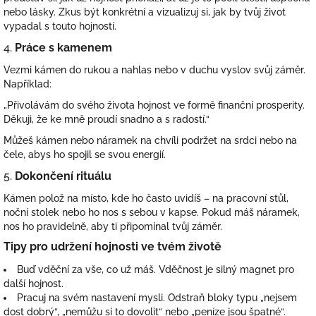
nebo lásky. Zkus být konkrétní a vizualizuj si, jak by tvůj život
vypadal s touto hojností.
4.
Práce s kamenem
Vezmi kámen do rukou a nahlas nebo v duchu vyslov svůj záměr.
Například:
„Přivolávám do svého života hojnost ve formě finanční prosperity.
Děkuji, že ke mně proudí snadno a s radostí.“
Můžeš kámen nebo náramek na chvíli podržet na srdci nebo na
čele, abys ho spojil se svou energií.
5.
Dokončení rituálu
Kámen polož na místo, kde ho často uvidíš – na pracovní stůl,
noční stolek nebo ho nos s sebou v kapse. Pokud máš náramek,
nos ho pravidelně, aby ti připomínal tvůj záměr.
Tipy pro udržení hojnosti ve tvém životě
Buď vděční za vše, co už máš. Vděčnost je silný magnet pro
další hojnost.
Pracuj na svém nastavení mysli. Odstraň bloky typu „nejsem
dost dobrý“, „nemůžu si to dovolit“ nebo „peníze jsou špatné“.