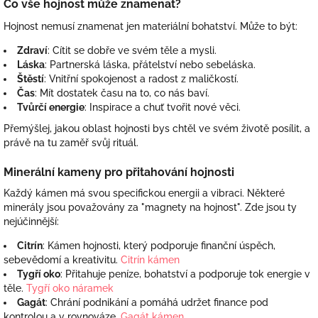
Co vše hojnost může znamenat?
Hojnost nemusí znamenat jen materiální bohatství. Může to být:
Zdraví
: Cítit se dobře ve svém těle a mysli.
Láska
: Partnerská láska, přátelství nebo sebeláska.
Štěstí
: Vnitřní spokojenost a radost z maličkostí.
Čas
: Mít dostatek času na to, co nás baví.
Tvůrčí energie
: Inspirace a chuť tvořit nové věci.
Přemýšlej, jakou oblast hojnosti bys chtěl ve svém životě posílit, a
právě na tu zaměř svůj rituál.
Minerální kameny pro přitahování hojnosti
Každý kámen má svou specifickou energii a vibraci. Některé
minerály jsou považovány za "magnety na hojnost". Zde jsou ty
nejúčinnější:
Citrín
: Kámen hojnosti, který podporuje finanční úspěch,
sebevědomí a kreativitu.
Citrín kámen
Tygří oko
: Přitahuje peníze, bohatství a podporuje tok energie v
těle.
Tygří oko náramek
Gagát
: Chrání podnikání a pomáhá udržet finance pod
kontrolou a v rovnováze.
Gagát kámen