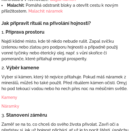
Malachit
: Pomáhá odstranit bloky a otevřít cestu k novým
příležitostem.
Malachit náramek
Jak připravit rituál na přivolání hojnosti?
1.
Příprava prostoru
Najdi klidné místo, kde tě nikdo nebude rušit. Zapal svíčku
(zelenou nebo zlatou pro podporu hojnosti) a případně použij
vonné tyčinky nebo éterický olej, např. s vůní skořice či
pomeranče, které přitahují energii prosperity.
2.
Výběr kamene
Vyber si kámen, který tě nejvíce přitahuje. Pokud máš náramek z
minerálů, můžeš ho také použít. Před rituálem kámen očisti. Omyj
ho pod tekoucí vodou nebo ho nech přes noc na měsíčním světle.
Kameny
Náramky
3.
Stanovení záměru
Zaměř se na to, co chceš do svého života přivolat. Zavři oči a
představ si, jak už hojnost přichází, ať už je to pocit štěstí, úspěchu