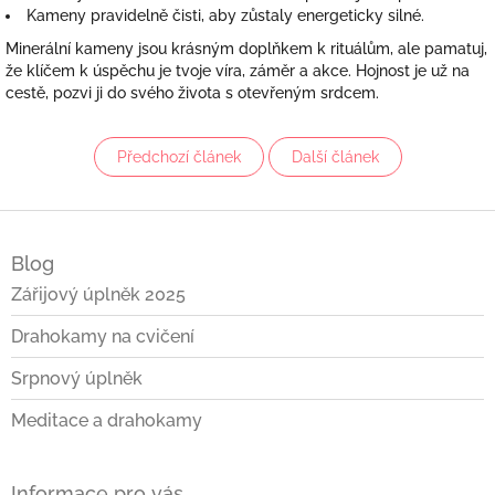
Kameny pravidelně čisti, aby zůstaly energeticky silné.
Minerální kameny jsou krásným doplňkem k rituálům, ale pamatuj,
že klíčem k úspěchu je tvoje víra, záměr a akce. Hojnost je už na
cestě, pozvi ji do svého života s otevřeným srdcem.
Předchozí článek
Další článek
Z
á
Blog
p
a
Zářijový úplněk 2025
t
Drahokamy na cvičení
í
Srpnový úplněk
Meditace a drahokamy
Informace pro vás