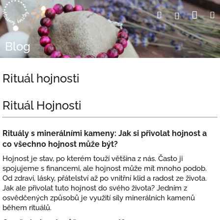
Přejít
Nák
Hledat
Přihlášení
na
obsah
koší
Blog
Rituál hojnosti
Rituál Hojnosti
Rituály s minerálními kameny: Jak si přivolat hojnost a
co všechno hojnost může být?
Hojnost je stav, po kterém touží většina z nás. Často ji
spojujeme s financemi, ale hojnost může mít mnoho podob.
Od zdraví, lásky, přátelství až po vnitřní klid a radost ze života.
Jak ale přivolat tuto hojnost do svého života? Jedním z
osvědčených způsobů je využití síly minerálních kamenů
během rituálů.